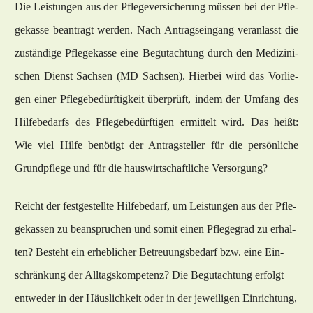
Die Leis­tun­gen aus der Pfle­ge­ver­si­che­rung müssen bei der Pfle­
ge­kas­se be­an­tragt wer­den. Nach An­trag­s­ein­gang ver­an­lasst die
zuständi­ge Pfle­ge­kas­se ei­ne Be­gut­ach­tung durch den Me­di­zi­ni­
schen Dienst Sachsen (MD Sachsen). Hier­bei wird das Vor­lie­
gen ei­ner Pfle­ge­bedürf­tig­keit über­prüft, in­dem der Um­fang des
Hil­fe­be­darfs des Pfle­ge­bedürf­ti­gen er­mit­telt wird. Das heißt:
Wie viel Hil­fe benötigt der An­trag­stel­ler für die persönli­che
Grund­pfle­ge und für die haus­wirt­schaft­li­che Ver­sor­gung?
Reicht der fest­ge­stell­te Hil­fe­be­darf, um Leis­tun­gen aus der Pfle­
ge­kas­sen zu be­an­spru­chen und so­mit ei­nen Pfle­ge­grad zu er­hal­
ten? Be­steht ein er­heb­li­cher Be­treu­ungs­be­darf bzw. ei­ne Ein­
schränkung der All­tags­kom­pe­tenz? Die Be­gut­ach­tung er­folgt
ent­we­der in der Häus­lich­keit oder in der je­wei­li­gen Ein­rich­tung,