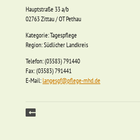
Hauptstraße 33 a/b
02763 Zittau / OT Pethau
Kategorie: Tagespflege
Region: Südlicher Landkreis
Telefon: (03583) 791440
Fax: (03583) 791441
E-Mail:
langesgf@pflege-mhd.de