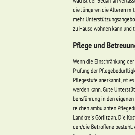
wächst der Be­darf an verläss­li
die Jüngeren die Älte­ren mit­
mehr Unterstützungsangebote 
zu Hau­se woh­nen kann und tr
Pflege und Betreuun
Wenn die Ein­schränkung der kö
Prüfung der Pfle­ge­bedürf­tig­k
Pfle­ge­stu­fe anerkannt, ist e
wer­den kann. Gu­te Un­terstüt
bensführung in den ei­ge­nen 
rei­chen am­bu­lan­ten Pfle­ge­d
Land­kreis Görlitz an. Die Kos­
den/die Be­trof­fe­ne be­steht