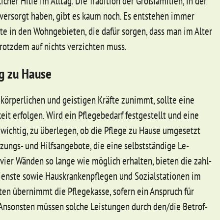
­cher Hil­fe im All­tag.
Die Tra­di­ti­on der Großfa­mi­li­en, in der
ver­sorgt ha­ben, gibt es kaum noch. Es ent­ste­hen im­mer
in den Wohn­ge­bie­ten, die dafür sor­gen, dass man im Al­ter
otz­dem auf nichts ver­zich­ten muss.
g zu Hause
rper­li­chen und geis­ti­gen Kräfte zu­nimmt, soll­te ei­ne
eit er­fol­gen. Wird ein Pfle­ge­be­darf fest­ge­stellt und ei­ne
s wich­tig, zu über­le­gen, ob die Pfle­ge zu Hau­se um­ge­setzt
zungs- und Hilfs­an­ge­bo­te, die ei­ne selbstständi­ge Le­
vier Wänden so lan­ge wie möglich er­hal­ten, bie­ten die zahl­
iens­te sowie Haus­kran­ken­pfle­gen und So­zi­al­sta­tio­nen im
ten über­nimmt die Pfle­ge­kas­se, so­fern ein An­spruch für
. An­sons­ten müssen sol­che Leis­tun­gen durch den/die Be­trof­