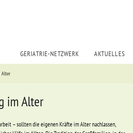
GERIATRIE-NETZWERK
AKTUELLES
 Alter
g im Alter
ar­beit – soll­ten die ei­ge­nen Kräfte im Al­ter nach­las­sen,