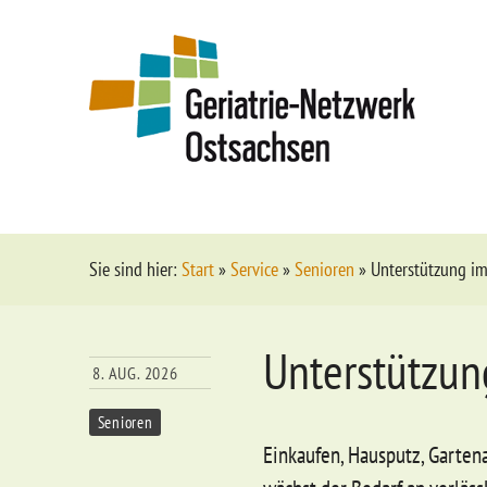
Sie sind hier:
Start
»
Service
»
Senioren
»
Unterstützung im
Unterstützun
8. AUG. 2026
Senioren
Ein­kau­fen, Haus­putz, Gar­ten­