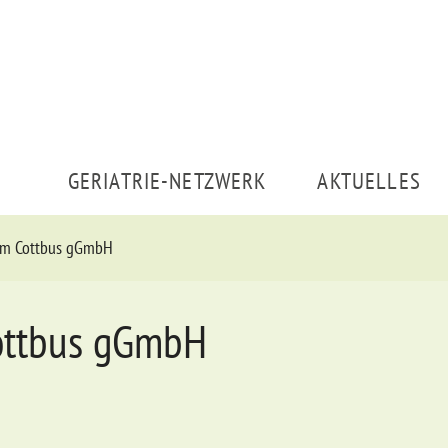
GERIATRIE-NETZWERK
AKTUELLES
kum Cottbus gGmbH
ottbus gGmbH