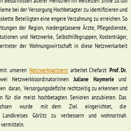
den Bedürfnissen älterer Menschen im weitesten Sinne zu tun
leme bei der Versorgung Hochbetagter zu identifizieren und
skette Beteiligten eine engere Verzahnung zu erreichen. So
chtungen der Region, niedergelassene Ärzte, Pflegedienste,
itutionen und Netzwerke, Selbsthilfegruppen, Kostenträger,
Vertreter der Wohnungswirtschaft in diese Netzwerkarbeit
 mit unseren
Netzwerkpartnern
arbeitet Chefarzt
Prof.
Dr.
ei Netzwerkkoordinatorinnen
Juliane Haymerle
und
en daran, Versorgungsdefizite rechtzeitig zu erkennen und
n für die meist hochbetagten Senioren anzubieten. Das
tsachsen wurde mit dem Ziel eingerichtet, die
es Landkreises Görlitz zu verbessern und wohnortnah
vermitteln.